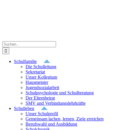
Zum
Inhalt
springen
Suche
nach:
Schulfamilie
Die Schulleitung
Sekretariat
Unser Kollegium
Hausmeister
Jugendsozialarbeit
Schulpsychologie und Schulberatung
Der Elternbeirat
SMV und Verbindungslehrkräfte
Schulleben
Unser Schulprofil
Gemeinsam lachen, lernen, Ziele erreichen
Berufswahl und Ausbildung
Schulchronik