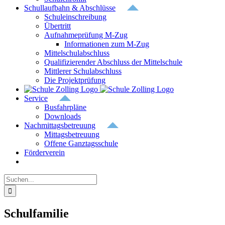
Schullaufbahn & Abschlüsse
Schuleinschreibung
Übertritt
Aufnahmeprüfung M-Zug
Informationen zum M-Zug
Mittelschulabschluss
Qualifizierender Abschluss der Mittelschule
Mittlerer Schulabschluss
Die Projektprüfung
Service
Busfahrpläne
Downloads
Nachmittagsbetreuung
Mittagsbetreuung
Offene Ganztagsschule
Förderverein
Suche
nach:
Schulfamilie